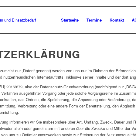
Startseite
Termine
Kontakt
A
TZERKLÄRUNG
umeist nur „Daten“ genannt) werden von uns nur im Rahmen der Erforderlic
d nutzerfreundlichen Internetauftritts, inklusive seiner Inhalte und der dort a
(EU) 2016/679, also der Datenschutz-Grundverordnung (nachfolgend nur „DSGVO“
rter Verfahren ausgeführter Vorgang oder jede solche Vorgangsreihe im Zusa
anisation, das Ordnen, die Speicherung, die Anpassung oder Veränderung, d
ittlung, Verbreitung oder eine andere Form der Bereitstellung, den Abgleich
ernichtung.
rung informieren wir Sie insbesondere über Art, Umfang, Zweck, Dauer und R
ntweder allein oder gemeinsam mit anderen über die Zwecke und Mittel der V
die von uns zu Optimierungszwecken sowie zur Steigerung der Nutzungsqualit