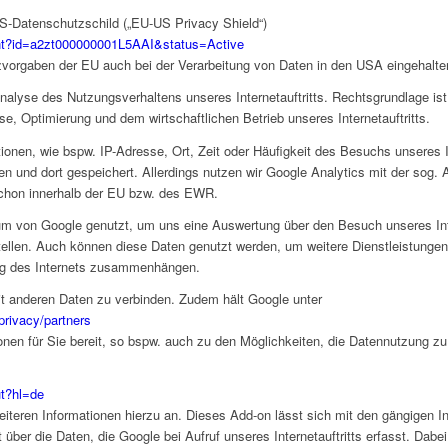
S-Datenschutzschild („EU-US Privacy Shield“)
pant?id=a2zt000000001L5AAI&status=Active
zvorgaben der EU auch bei der Verarbeitung von Daten in den USA eingehalte
nalyse des Nutzungsverhaltens unseres Internetauftritts. Rechtsgrundlage ist 
yse, Optimierung und dem wirtschaftlichen Betrieb unseres Internetauftritts.
onen, wie bspw. IP-Adresse, Ort, Zeit oder Häufigkeit des Besuchs unseres In
n und dort gespeichert. Allerdings nutzen wir Google Analytics mit der sog.
schon innerhalb der EU bzw. des EWR.
 von Google genutzt, um uns eine Auswertung über den Besuch unseres Inter
tellen. Auch können diese Daten genutzt werden, um weitere Dienstleistungen 
ung des Internets zusammenhängen.
mit anderen Daten zu verbinden. Zudem hält Google unter
privacy/partners
onen für Sie bereit, so bspw. auch zu den Möglichkeiten, die Datennutzung zu
ut?hl=de
iteren Informationen hierzu an. Dieses Add-on lässt sich mit den gängigen Int
über die Daten, die Google bei Aufruf unseres Internetauftritts erfasst. Dabei