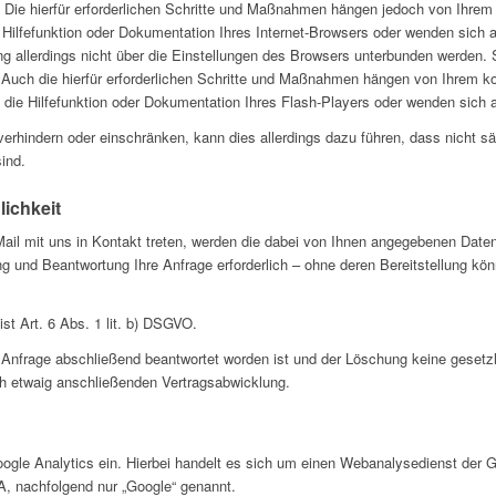
. Die hierfür erforderlichen Schritte und Maßnahmen hängen jedoch von Ihrem 
 Hilfefunktion oder Dokumentation Ihres Internet-Browsers oder wenden sich 
ng allerdings nicht über die Einstellungen des Browsers unterbunden werden.
. Auch die hierfür erforderlichen Schritte und Maßnahmen hängen von Ihrem ko
 die Hilfefunktion oder Dokumentation Ihres Flash-Players oder wenden sich a
s verhindern oder einschränken, kann dies allerdings dazu führen, dass nicht 
sind.
ichkeit
ail mit uns in Kontakt treten, werden die dabei von Ihnen angegebenen Daten
g und Beantwortung Ihre Anfrage erforderlich – ohne deren Bereitstellung könne
st Art. 6 Abs. 1 lit. b) DSGVO.
e Anfrage abschließend beantwortet worden ist und der Löschung keine gesetz
ch etwaig anschließenden Vertragsabwicklung.
 Google Analytics ein. Hierbei handelt es sich um einen Webanalysedienst der
, nachfolgend nur „Google“ genannt.