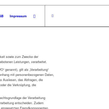
GB
Impressum
hkeit sowie zum Zwecke der
ngebotenen Leistungen, verarbeitet.
 genannt), gilt als „Verarbeitung“
mmenhang mit personenbezogenen Daten,
as Auslesen, das Abfragen, die
 oder die Verknüpfung, die
echtsgrundlage der Verarbeitung
erarbeitung entscheiden. Zudem
ät eingesetzten Fremdkomponenten,