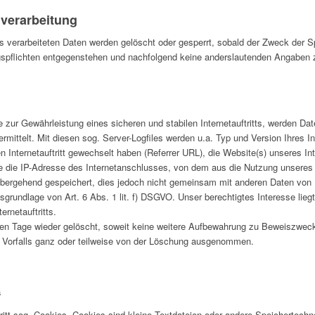
nverarbeitung
tts verarbeiteten Daten werden gelöscht oder gesperrt, sobald der Zweck der S
spflichten entgegenstehen und nachfolgend keine anderslautenden Angaben z
zur Gewährleistung eines sicheren und stabilen Internetauftritts, werden Dat
mittelt. Mit diesen sog. Server-Logfiles werden u.a. Typ und Version Ihres I
n Internetauftritt gewechselt haben (Referrer URL), die Website(s) unseres In
ie die IP-Adresse des Internetanschlusses, von dem aus die Nutzung unseres In
bergehend gespeichert, dies jedoch nicht gemeinsam mit anderen Daten von 
grundlage von Art. 6 Abs. 1 lit. f) DSGVO. Unser berechtigtes Interesse liegt 
ernetauftritts.
n Tage wieder gelöscht, soweit keine weitere Aufbewahrung zu Beweiszwecken 
s Vorfalls ganz oder teilweise von der Löschung ausgenommen.
s
ritt sog. Cookies. Cookies sind kleine Textdateien oder andere Speichertechn