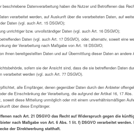
er beschriebene Datenverarbeitung haben die Nutzer und Betroffenen das Rec
Daten verarbeitet werden, auf Auskunft über die verarbeiteten Daten, auf weite
 der Daten (vgl. auch Art. 15 DSGVO);
ung unrichtiger bzw. unvollständiger Daten (vgl. auch Art. 16 DSGVO);
etreffenden Daten (vgl. auch Art. 17 DSGVO), oder, alternativ, soweit eine w
ränkung der Verarbeitung nach Maßgabe von Art. 18 DSGVO;
von ihnen bereitgestellten Daten und auf Übermittlung dieser Daten an andere A
htsbehörde, sofern sie der Ansicht sind, dass die sie betreffenden Daten du
 verarbeitet werden (vgl. auch Art. 77 DSGVO).
rpflichtet, alle Empfänger, denen gegenüber Daten durch den Anbieter offenge
er die Einschränkung der Verarbeitung, die aufgrund der Artikel 16, 17 Abs. 
ht, soweit diese Mitteilung unmöglich oder mit einem unverhältnismäßigen Au
skunft über diese Empfänger.
offenen nach Art. 21 DSGVO das Recht auf Widerspruch gegen die künftig
bieter nach Maßgabe von Art. 6 Abs. 1 lit. f) DSGVO verarbeitet werden.
cke der Direktwerbung statthaft.